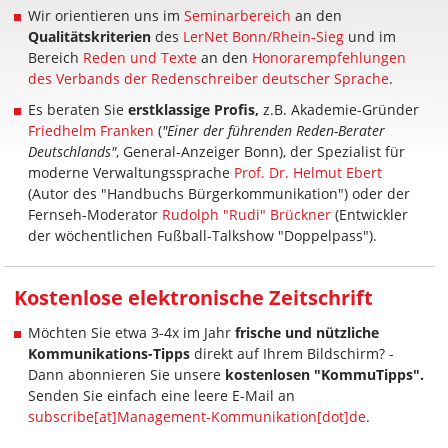
Wir orientieren uns im
Seminarbereich
an den
Qualitätskriterien
des
LerNet Bonn/Rhein-Sieg
und im
Bereich
Reden und Texte
an den
Honorarempfehlungen
des Verbands der Redenschreiber deutscher Sprache
.
Es beraten Sie
erstklassige Profis,
z.B. Akademie-Gründer
Friedhelm Franken
(
"Einer der führenden Reden-Berater
Deutschlands"
, General-Anzeiger Bonn), der Spezialist für
moderne Verwaltungssprache
Prof. Dr. Helmut Ebert
(Autor des "Handbuchs Bürgerkommunikation") oder der
Fernseh-Moderator
Rudolph "Rudi" Brückner
(Entwickler
der wöchentlichen Fußball-Talkshow "Doppelpass").
Kostenlose elektronische Zeitschrift
Möchten Sie etwa 3-4x im Jahr
frische und nützliche
Kommunikations-Tipps
direkt auf Ihrem Bildschirm? -
Dann abonnieren Sie unsere
kostenlosen "KommuTipps".
Senden Sie einfach eine leere E-Mail an
subscribe[at]Management-Kommunikation[dot]de
.