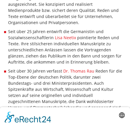
ausgezeichnet. Sie konzipiert und realisiert
Medienprodukte bzw. sichert deren Qualität. Reden und
Texte entwirft und überarbeitet sie für Unternehmen,
Organisationen und Privatpersonen.
Seit über 25 Jahren entwirft die Germanistin und
Sozialwissenschaftlerin
Lisa Neetix
pointierte Reden und
Texte. Ihre stilsicheren individuellen Manuskripte zu
unterschiedlichen Anlässen lassen die Vortragenden
glänzen, ziehen das Publikum in den Bann und sorgen für
Auftritte, die ankommen und in Erinnerung bleiben.
Seit über 30 Jahren verfasst
Dr. Thomas Rau
Reden für die
Top-Ebene der deutschen Politik, darunter zwei
Bundestags- und drei Ministerpräsidenten. Auch
Spitzenkräfte aus Wirtschaft, Wissenschaft und Kultur
setzen auf seine originellen und individuell
zugeschnittenen Manuskripte, die Dank wohldosierter
Humor- und Dramentechnik lebendig und spannend sind.
Hierfür greift er auf praktische Erfahrung als Theaterautor
und -regisseur zurück.
Als hauptberuflicher Autor eines Bundesministers