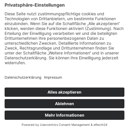
unterstützt
Georg Wagner M.A.
seinen prominenten
Auftraggeber bei zahlreichen Reden und Texten zu
unterschiedlichen Anlässen - von der launigen Dinner
Speech bis zur themenschweren Haushaltsrede. Dabei
nutzt er praxiserprobte Techniken, um Impulse zu setzen
und um die öffentliche Meinung zu beeinflussen.
Haben wir Ihr Interesse geweckt?
Um ein
Angebot
einzuholen oder einfach nur
weitere
Informationen
zu erhalten, nehmen Sie bitte über das
Online-Formular
Kontakt zu uns auf.
© 2026
Kontakt
AGBs
Datenschutz
Vertrags-Widerruf
Impressum
Sitemap
Cookie-Einstellungen