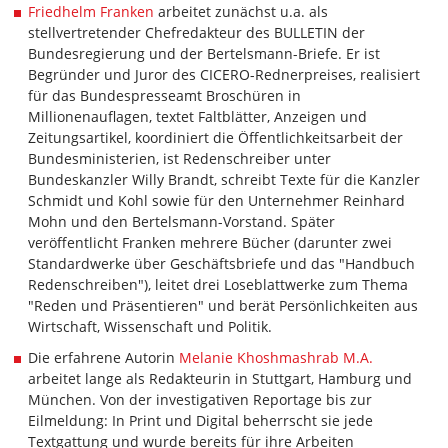
Friedhelm Franken
arbeitet zunächst u.a. als
stellvertretender Chefredakteur des BULLETIN der
Bundesregierung und der Bertelsmann-Briefe. Er ist
Begründer und Juror des CICERO-Rednerpreises, realisiert
für das Bundespresseamt Broschüren in
Millionenauflagen, textet Faltblätter, Anzeigen und
Zeitungsartikel, koordiniert die Öffentlichkeitsarbeit der
Bundesministerien, ist Redenschreiber unter
Bundeskanzler Willy Brandt, schreibt Texte für die Kanzler
Schmidt und Kohl sowie für den Unternehmer Reinhard
Mohn und den Bertelsmann-Vorstand. Später
veröffentlicht Franken mehrere Bücher (darunter zwei
Standardwerke über Geschäftsbriefe und das "Handbuch
Redenschreiben"), leitet drei Loseblattwerke zum Thema
"Reden und Präsentieren" und berät Persönlichkeiten aus
Wirtschaft, Wissenschaft und Politik.
Die erfahrene Autorin
Melanie Khoshmashrab M.A.
arbeitet lange als Redakteurin in Stuttgart, Hamburg und
München. Von der investigativen Reportage bis zur
Eilmeldung: In Print und Digital beherrscht sie jede
Textgattung und wurde bereits für ihre Arbeiten