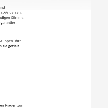
 und
orst/Andersen.
endigen Stimme,
garantiert.
Gruppen. Ihre
n sie gezielt
gen Frauen zum