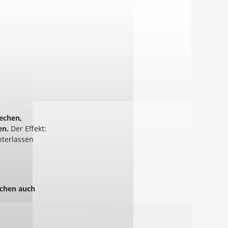
rechen,
en.
Der Effekt:
nterlassen
ächen auch