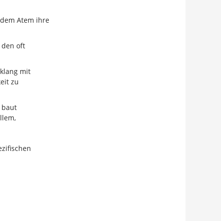
t dem Atem ihre
den oft
klang mit
eit zu
 baut
llem,
ezifischen