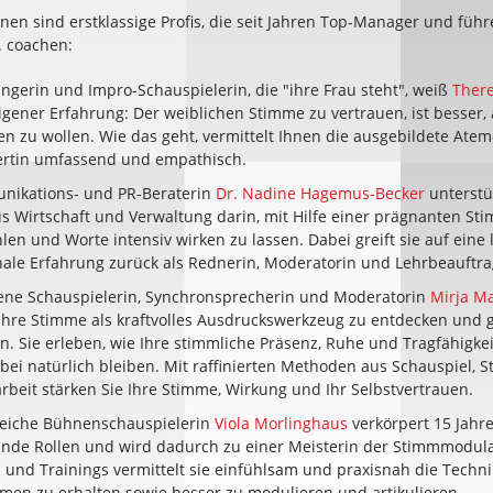
nen sind erstklassige Profis, die seit Jahren Top-Manager und führ
. coachen:
ängerin und Impro-Schauspielerin, die "ihre Frau steht", weiß
There
gener Erfahrung: Der weiblichen Stimme zu vertrauen, ist besser, a
ren zu wollen. Wie das geht, vermittelt Ihnen die ausgebildete Ate
rtin umfassend und empathisch.
nikations- und PR-Beraterin
Dr. Nadine Hagemus-Becker
unterstüt
 Wirtschaft und Verwaltung darin, mit Hilfe einer prägnanten St
len und Worte intensiv wirken zu lassen. Dabei greift sie auf eine 
nale Erfahrung zurück als Rednerin, Moderatorin und Lehrbeauftra
rene Schauspielerin, Synchronsprecherin und Moderatorin
Mirja M
 Ihre Stimme als kraftvolles Ausdruckswerkzeug zu entdecken und g
n. Sie erleben, wie Ihre stimmliche Präsenz, Ruhe und Tragfähigke
bei natürlich bleiben. Mit raffinierten Methoden aus Schauspiel, 
beit stärken Sie Ihre Stimme, Wirkung und Ihr Selbstvertrauen.
greiche Bühnenschauspielerin
Viola Morlinghaus
verkörpert 15 Jahre
nde Rollen und wird dadurch zu einer Meisterin der Stimmmodulat
und Trainings vermittelt sie einfühlsam und praxisnah die Techn
en zu erhalten sowie besser zu modulieren und artikulieren.