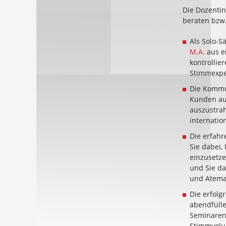
Die Dozentin
beraten bzw
Als Solo-S
M.A.
aus ei
kontrollie
Stimmexpe
Die Kommu
Kunden aus
auszustrah
internatio
Die erfah
Sie dabei,
einzusetze
und Sie da
und Atemar
Die erfol
abendfülle
Seminaren 
Stimmvolum