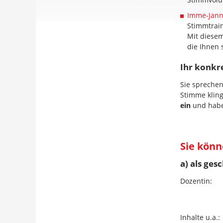
Imme-Jann
Stimmtrain
Mit diesem
die Ihnen 
Ihr konkr
Sie sprechen
Stimme kling
ein
und haben
Sie könn
a) als ges
Dozentin:
Inhalte u.a.: