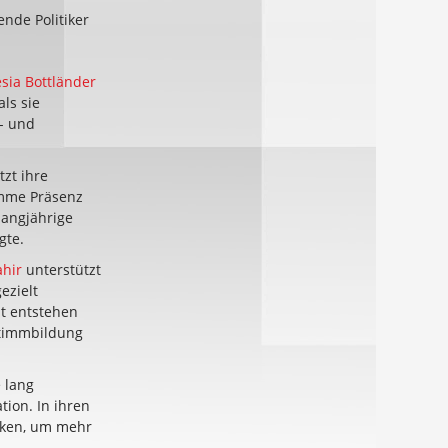
ende Politiker
sia Bottländer
ls sie
m- und
zt ihre
imme Präsenz
langjährige
gte.
ahir
unterstützt
ezielt
it entstehen
Stimmbildung
 lang
ion. In ihren
iken, um mehr