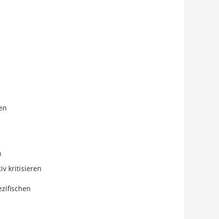
en
n
v kritisieren
ezifischen