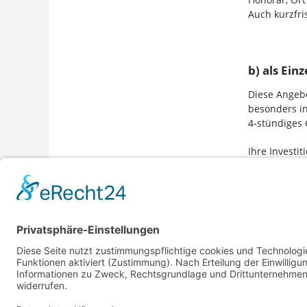
Auch kurzfr
b) als Ein
Diese Angebo
besonders in
4-stündiges 
Ihre Investit
Kunden-S
»Früher wa
neue Argu
»Ein hervo