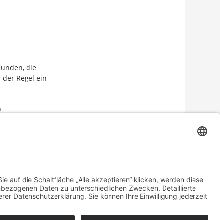
Kunden, die
 der Regel ein
n
chtig Spaß,