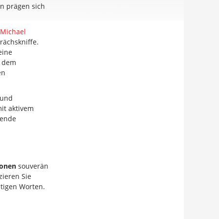
n prägen sich
Michael
rächskniffe.
eine
s dem
en
 und
mit aktivem
rende
ionen
souverän
zieren Sie
htigen Worten.