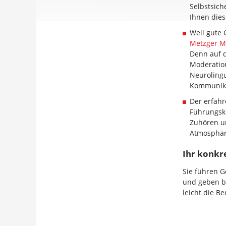
Selbstsich
Ihnen dies
Weil gute 
Metzger M
Denn auf d
Moderatio
Neurolingu
Kommunika
Der erfahr
Führungskr
Zuhören un
Atmosphär
Ihr konkr
Sie führen 
und geben 
leicht die B