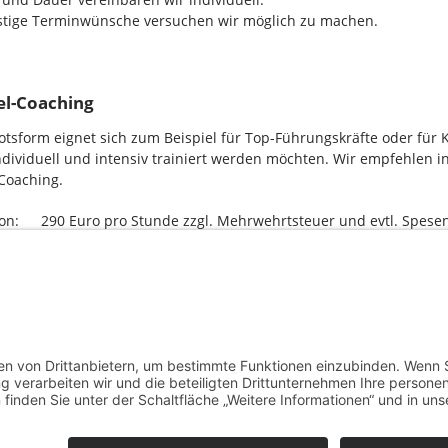
istige Terminwünsche versuchen wir möglich zu machen.
zel-Coaching
tsform eignet sich zum Beispiel für Top-Führungskräfte oder für 
dividuell und intensiv trainiert werden möchten. Wir empfehlen in
Coaching.
ion:
290 Euro pro Stunde zzgl. Mehrwehrtsteuer und evtl. Spese
timmen:
r ich in Gesprächen immer sehr zurückhaltend. Jetzt macht es ri
mente einzubringen!«
rragendes Seminar. Die Trainerin kennt viele gute Tipps!«