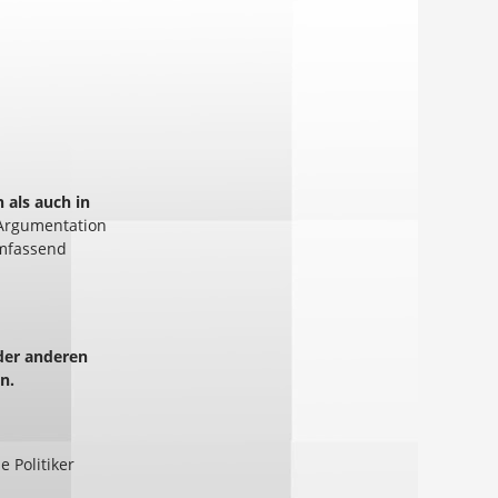
 als auch in
Argumentation
umfassend
der anderen
n.
 Politiker