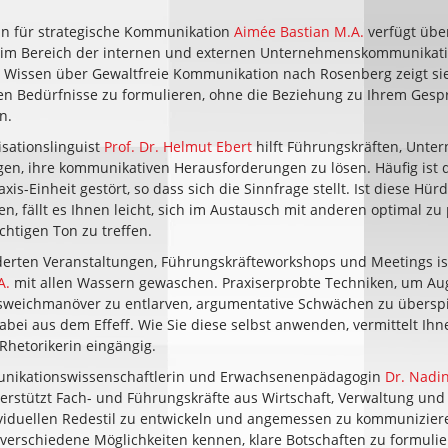
in für strategische Kommunikation
Aimée Bastian M.A.
verfügt über
 im Bereich der internen und externen Unternehmenskommunikati
 Wissen über Gewaltfreie Kommunikation nach Rosenberg zeigt si
en Bedürfnisse zu formulieren, ohne die Beziehung zu Ihrem Gesp
n.
sationslinguist
Prof. Dr. Helmut Ebert
hilft Führungskräften, Unt
en, ihre kommunikativen Herausforderungen zu lösen. Häufig ist 
xis-Einheit gestört, so dass sich die Sinnfrage stellt. Ist diese Hür
, fällt es Ihnen leicht, sich im Austausch mit anderen optimal zu
chtigen Ton zu treffen.
erten Veranstaltungen, Führungskräfteworkshops und Meetings i
A.
mit allen Wassern gewaschen. Praxiserprobte Techniken, um Au
usweichmanöver zu entlarven, argumentative Schwächen zu übersp
dabei aus dem Effeff. Wie Sie diese selbst anwenden, vermittelt Ihn
Rhetorikerin eingängig.
nikationswissenschaftlerin und Erwachsenenpädagogin
Dr. Nadi
erstützt Fach- und Führungskräfte aus Wirtschaft, Verwaltung und P
viduellen Redestil zu entwickeln und angemessen zu kommuniziere
 verschiedene Möglichkeiten kennen, klare Botschaften zu formuli