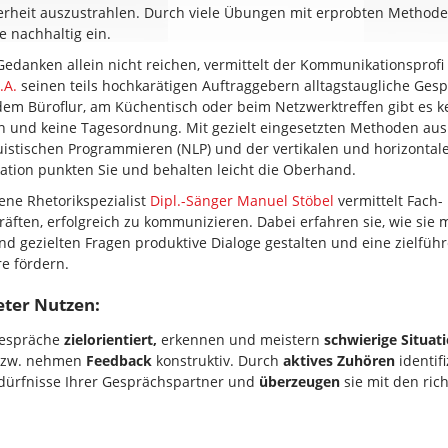
erheit auszustrahlen. Durch viele Übungen mit erprobten Methode
e nachhaltig ein.
Gedanken allein nicht reichen, vermittelt der Kommunikationsprofi
.A.
seinen teils hochkarätigen Auftraggebern alltagstaugliche Gesp
em Büroflur, am Küchentisch oder beim Netzwerktreffen gibt es k
n und keine Tagesordnung. Mit gezielt eingesetzten Methoden au
istischen Programmieren (NLP) und der vertikalen und horizontal
tion punkten Sie und behalten leicht die Oberhand.
ene Rhetorikspezialist
Dipl.-Sänger Manuel Stöbel
vermittelt Fach-
äften, erfolgreich zu kommunizieren. Dabei erfahren sie, wie sie 
d gezielten Fragen produktive Dialoge gestalten und eine zielfüh
e fördern.
eter Nutzen:
Gespräche
zielorientiert,
erkennen und meistern
schwierige Situat
bzw. nehmen
Feedback
konstruktiv. Durch
aktives Zuhören
identifi
edürfnisse Ihrer Gesprächspartner und
überzeugen
sie mit den ric