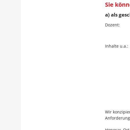
Sie könn
a) als ges
Dozent:
Inhalte u.a.:
Wir konzipie
Anforderung
Honorar, Ort