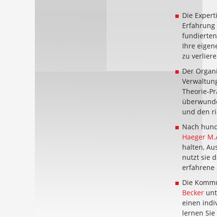
Die Expert
Erfahrung
fundierten
Ihre eigen
zu verliere
Der Organi
Verwaltung
Theorie-Pra
überwunden
und den ri
Nach hund
Haeger M.
halten, A
nutzt sie 
erfahrene 
Die Kommu
Becker
unt
einen indi
lernen Sie