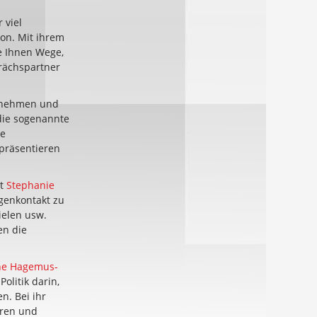
 viel
on. Mit ihrem
e Ihnen Wege,
rächspartner
ernehmen und
die sogenannte
de
 präsentieren
st
Stephanie
genkontakt zu
ielen usw.
en die
ne Hagemus-
olitik darin,
n. Bei ihr
eren und