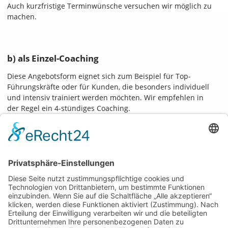
Auch kurzfristige Terminwünsche versuchen wir möglich zu
machen.
b) als Einzel-Coaching
Diese Angebotsform eignet sich zum Beispiel für Top-
Führungskräfte oder für Kunden, die besonders individuell
und intensiv trainiert werden möchten. Wir empfehlen in
der Regel ein 4-stündiges Coaching.
Ihre
290 Euro pro Stunde zzgl. Mehrwehrtsteuer und
Investition:
evtl. Spesen
Kunden-Stimmen:
»Für meinen neuen Kommunikationsstil hat mich mein
Team schon mehrfach gelobt!«
»Selbst Kritikgesprächen sehe ich nun gelassen
entgegen.«