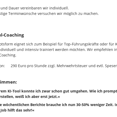
 und Dauer vereinbaren wir individuell.
istige Terminwünsche versuchen wir möglich zu machen.
zel-Coaching
tsform eignet sich zum Beispiel für Top-Führungskräfte oder für 
dividuell und intensiv trainiert werden möchten. Wir empfehlen in
Coaching.
ion:
290 Euro pro Stunde zzgl. Mehrwehrtsteuer und evtl. Spese
timmen:
rem KI-Tool konnte ich zwar schon gut umgehen. Wie ich promp
rstellen, weiß ich aber erst jetzt.«
e wöchentlichen Berichte brauche ich nun 30-50% weniger Zeit.
 Job hilft das sehr!«