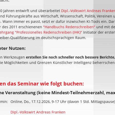
oacht:
30 Jahren entwirft und überarbeitet
Dipl.-Volkswirt Andreas Franke
und Führungskräfte aus Wirtschaft, Wissenschaft, Politik, Vereinen 
 Wann immer es passt, setzt er dafür inzwischen KI-Tools ein. Dar
or des 2011 erschienenen
"Handbuchs Redenschreiben"
und mit d
slehrgang "Professionelles Redenschreiben (IHK)"
Initiator der erste
eiber-Qualifizierung im deutschsprachigen Raum.
eter Nutzen:
en Werkzeugen
erstellen Sie noch schneller noch bessere Berichte,
ie Möglichkeiten und Grenzen Künstlicher Intelligenz beherrschen
en das Seminar wie folgt buchen:
fene Veranstaltung (keine Mindest-Teilnehmerzahl, ma
rmin:
Online, Do., 17.12.2026, 9-17 Uhr (davon 1 Std. Mittagspause
Dipl.-Volkswirt Andreas Franken