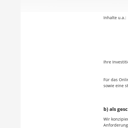
Inhalte u.a.:
Ihre Investit
Für das Onli
sowie eine s
b) als ges
Wir konzipie
Anforderung