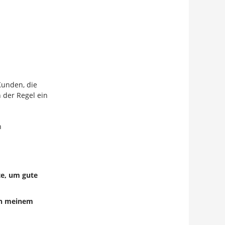
Kunden, die
 der Regel ein
n
te, um gute
 In meinem