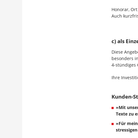
Honorar, Ort
Auch kurzfr
c) als Ein
Diese Angebo
besonders in
4-stündiges 
Ihre Investit
Kunden-S
»Mit unse
Texte zu e
»Für mein
stressigen