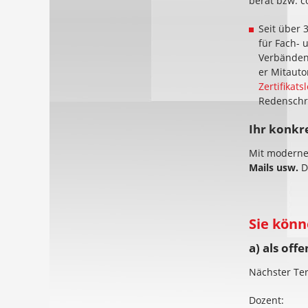
berät bzw. c
Seit über 
für Fach- 
Verbänden.
er Mitaut
Zertifikat
Redenschr
Ihr konkr
Mit modern
Mails usw.
D
Sie könn
a) als of
Nächster Te
Dozent: