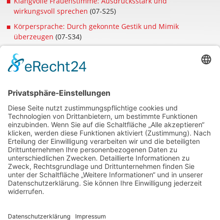
Klangvolle Frauenstimme: Ausdrucksstark und
wirkungsvoll sprechen
(07-S25)
Körpersprache: Durch gekonnte Gestik und Mimik
überzeugen
(07-S34)
Kurz-Interview mit Theresia Bottländer
Was ist Ihr bester Kommunikations-Tipp?
»Bleiben Sie neugierig. So gewinnen Sie wertvolle
Erfahrungen.«
Was motiviert Sie, Ihr Wissen an andere weiterzugeben?
»Kommunikation basiert auf Phantasie und Mut.
Phantasie hat jeder, Mut können Sie lernen. Das
mitzuerleben, macht einfach Spaß!«
Wem würden Sie gern welchen Tipp geben?
»An Markus Lanz: Warum vertrauen Sie nicht Ihrer
Kompetenz und entspannen?«
Wie lautet Ihr Motto?
»Vertrauen Sie in Ihre Stimme!«