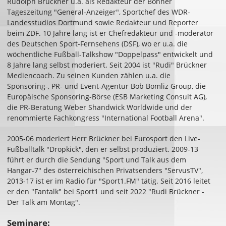
Rudolph Brückner u.a. als Redakteur der Bonner
Tageszeitung "General-Anzeiger", Sportchef des WDR-
Landesstudios Dortmund sowie Redakteur und Reporter
beim ZDF. 10 Jahre lang ist er Chefredakteur und -moderator
des Deutschen Sport-Fernsehens (DSF), wo er u.a. die
wöchentliche Fußball-Talkshow "Doppelpass" entwickelt und
8 Jahre lang selbst moderiert. Seit 2004 ist "Rudi" Brückner
Mediencoach. Zu seinen Kunden zählen u.a. die
Sponsoring-, PR- und Event-Agentur Bob Bomliz Group, die
Europäische Sponsoring-Börse (ESB Marketing Consult AG),
die PR-Beratung Weber Shandwick Worldwide und der
renommierte Fachkongress "International Football Arena".
2005-06 moderiert Herr Brückner bei Eurosport den Live-
Fußballtalk "Dropkick", den er selbst produziert. 2009-13
führt er durch die Sendung "Sport und Talk aus dem
Hangar-7" des österreichischen Privatsenders "ServusTV",
2013-17 ist er im Radio für "Sport1.FM" tätig. Seit 2016 leitet
er den "Fantalk" bei Sport1 und seit 2022 "Rudi Brückner -
Der Talk am Montag".
Seminare: