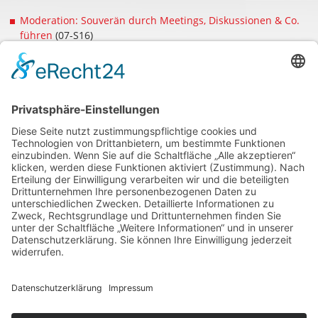
Moderation: Souverän durch Meetings, Diskussionen & Co.
führen
(07-S16)
Medientraining: Vor Mikrofon und Kamera glänzen
(07-
S22)
Kurz-Interview mit Rudolph Brückner
Was ist Ihr bester Kommunikations-Tipp?
»Beziehen Sie als Moderator Position, vertreten Sie Ihren
Standpunkt. Denn dann verbalisieren auch alle anderen
Teilnehmenden ihre Meinung prägnanter. So wird das
Gespräch lebendiger, als wenn Sie ständig lavieren und
um Ausgewogenheit und Neutralität bemüht sind.«
Was war ein Highlight in Ihrer bisherigen Tätigkeit?
»Es ist immer wieder ein tolles Gefühl, dass deutsche
und internationale Sportgrößen zu mir in die Sendung
kommen, um mit mir zu diskutieren.«