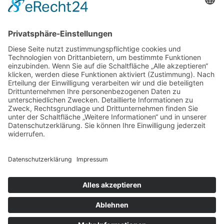
Flüchtlingsflut" oder eine "Flüchtlingswelle" sprechen,
merken gar nicht, dass sie dadurch subversiv Ängste
erzeugen. Ein Strom, eine Flut oder eine Welle wirken
bedrohlich. Die Begriffe "Flüchtlinge" oder "Geflüchtete"
sind dagegen viel neutraler.«
Was ist Ihr bester Kommunikations-Tipp?
»Hören Sie zu, um Missverständnisse zu vermeiden! Der
Medienwissenschaftler Bernhard Pörksen unterscheidet
das "Ich-" und das "Du-Ohr". Unser Ich-Ohr möchte nur
unsere eigenen Werturteile bestätigt wissen. Unser Du-
Ohr hingegen lässt sich auf das Gegenüber ein und
versucht, Motive, Ängste oder Träume zu verstehen.«
Was macht ein gelungenes Statement aus?
»Es ist klar, kurz und prägnant.«
© 2026