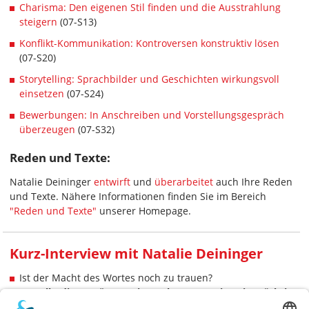
Charisma: Den eigenen Stil finden und die Ausstrahlung
steigern
(07-S13)
Konflikt-Kommunikation: Kontroversen konstruktiv lösen
(07-S20)
Storytelling: Sprachbilder und Geschichten wirkungsvoll
einsetzen
(07-S24)
Bewerbungen: In Anschreiben und Vorstellungsgespräch
überzeugen
(07-S32)
Reden und Texte:
Natalie Deininger
entwirft
und
überarbeitet
auch Ihre Reden
und Texte. Nähere Informationen finden Sie im Bereich
"Reden und Texte"
unserer Homepage.
Kurz-Interview mit Natalie Deininger
Ist der Macht des Wortes noch zu trauen?
»Ja, allerdings müssen wir uns bewusst sein, wie mächtig
Sprache ist. Viele, die über "Flüchtlingsstrom,