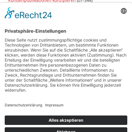
Kundenpublikationen konzipieren
(07-S44)
Erfolgreiche Gesprächsführung: Im persönlichen Dialog
zielgerichtet kommunizieren
(07-S45)
Kurz-Interview mit Dr. Nadine Hagemus-
Becker
Was ist Ihr bester Kommunikations-Tipp?
»Bleiben Sie authentisch und achten Sie darauf, dass Ihre
Körpersprache mit dem Gesagten übereinstimmt.
Bereiten Sie sich immer gut vor, wenn Sie öffentlich
sprechen. Denn nur, wer sicher auftritt, überzeugt!«
Was macht ein gelungenes Statement aus?
»Es ist sachlich korrekt und fundiert, wird angemessen
und überzeugend vermittelt und erreicht die Zielgruppe
emotional.«