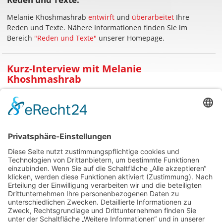
Melanie Khoshmashrab
entwirft
und
überarbeitet
Ihre
Reden und Texte. Nähere Informationen finden Sie im
Bereich
"Reden und Texte"
unserer Homepage.
Kurz-Interview mit Melanie
Khoshmashrab
Ist der Macht des Wortes noch zu trauen?
»Es kommt darauf an, ob Sie demjenigen trauen, aus
dessen Mund es kommt. Wenn ja, kann ein Wort die
ganze Welt verändern.«
Was ist Ihr bester Kommunikations-Tipp?
»Schenken Sie immer einen Mehrwert: einen
spannenden Blick hinter die Kulissen, eine interessante
Literatur-Empfehlung, den Hinweis auf ein nützliches
Produkt, ...«
Was macht ein gelungenes Statement aus?
»Es erschafft ein Bild, kommt auf den Punkt und ist fürs
Publikum verständlich.«